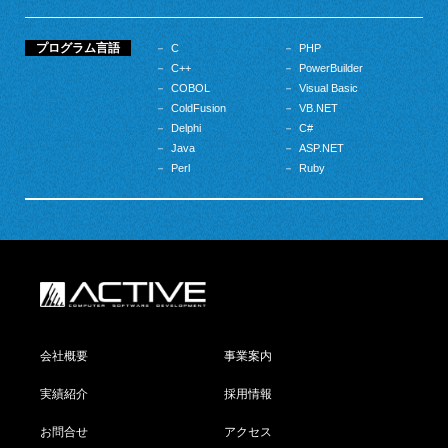
プログラム言語
C
PHP
C++
PowerBuilder
COBOL
Visual Basic
ColdFusion
VB.NET
Delphi
C#
Java
ASP.NET
Perl
Ruby
会社概要
事業案内
実績紹介
採用情報
お問合せ
アクセス