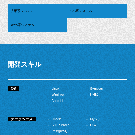
汎用系システム
C/S系システム
WEB系システム
開発スキル
OS
Linux
Symbian
Windows
UNIX
Android
データベース
Oracle
MySQL
SQL Server
DB2
PostgreSQL